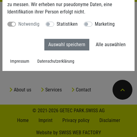
zu messen. Wir erheben nur pseudonyme Daten, eine
Identifikation ihrer Person erfolgt nicht.
JOBS
Notwendig
Statistiken
Marketing
Auswahl speichern
Alle auswählen
We currently have no vacancies.
Impressum
Datenschutzerklärung
About us
Services
Contact
© 2021-2026 GETEC PARK.SWISS AG
Home
Imprint
Privacy policy
Disclaimer
Website by SWISS WEB FACTORY